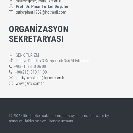
oktayergene@yahoo.com.tr
Prof. Dr. Pınar Türker Duyuler
turkerpinar1982@hotmail.com
ORGANİZASYON
SEKRETARYASI
GENX TURİZM
İcadiye Cad. No:3 Kuzguncuk 34674 İstanbul
+90(216) 310 06 00
+90(216) 310 11 00
kardiyovaskuler@genx.com.tr
www.genx.com.tr
©
2026 - tüm hakları saklıdır. - organizasyon:
genx
- powered by:
minduce
-
bildiri merkezi
-
kongre uzmanı