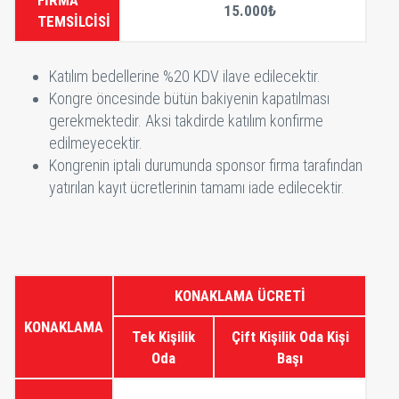
FİRMA
15.000₺
TEMSİLCİSİ
Katılım bedellerine %20 KDV ilave edilecektir.
Kongre öncesinde bütün bakiyenin kapatılması
gerekmektedir. Aksi takdirde katılım konfirme
edilmeyecektir.
Kongrenin iptali durumunda sponsor firma tarafından
yatırılan kayıt ücretlerinin tamamı iade edilecektir.
KONAKLAMA ÜCRETİ
KONAKLAMA
Tek Kişilik
Çift Kişilik Oda Kişi
Oda
Başı